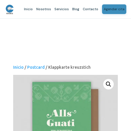
Inicio
Nosotros
Servicios
Blog
Contacto
Agendar cita
Inicio
/
Postcard
/ Klappkarte kreuzstich